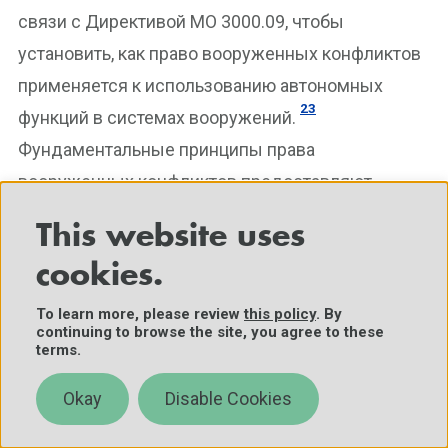
связи с Директивой МО 3000.09, чтобы
установить, как право вооруженных конфликтов
применяется к использованию автономных
23
функций в системах вооружений.
Фундаментальные принципы права
вооруженных конфликтов предоставляют
общее руководство для поведения во время
This website uses
войны, где не применяются конкретные правила,
cookies.
и таким образом обеспечивается концепция для
рассмотрения новых правовых и этических
To learn more, please review
this policy
. By
continuing to browse the site, you agree to these
вопросов, ставящихся появляющимися
terms.
технологиями, подобными ИИ. Например, если
Okay
Disable Cookies
ИИ был добавлен к вооружению, такое оружие
следует рассмотреть на предмет соответствия