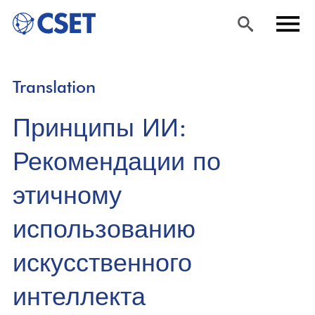
Skip
Sea
Men
Translation
to
rch
u
main
Принципы ИИ:
content
Рекомендации по
этичному
использованию
искусственного
интеллекта