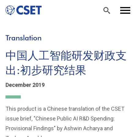
Skip
Sea
Men
Translation
to
rch
u
main
中国人工智能研发财政支
content
出:初步研究结果
December 2019
This product is a Chinese translation of the CSET
issue brief, "Chinese Public AI R&D Spending:
Provisional Findings" by Ashwin Acharya and