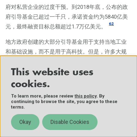
府对私营企业的过度干预。到2018年底，公布的政
府引导基金已超过一千只，承诺资金约为5840亿美
62
元，最终融资目标总额超过1.7万亿美元。
地方政府创建的大部分引导基金用于支持当地工业
和基础设施，而不是用于高科技。但是，许多大规
模基金（包括中央和地方基金）宣称，将重点发展
63
This website uses
人工智能以及半导体、光电子等相关产业。
cookies.
政府引导基金与研发支出
To learn more, please review
this policy
. By
我们选择不使用政府引导资金支出数据帮助推断人
continuing to browse the site, you agree to these
terms.
工智能相关研发支出的总体比例，原因是政府引导
基金的财政投资不能直接与研发财政资金进行比
Okay
Disable Cookies
较。据我们所知，政府引导基金投资并非专门用于